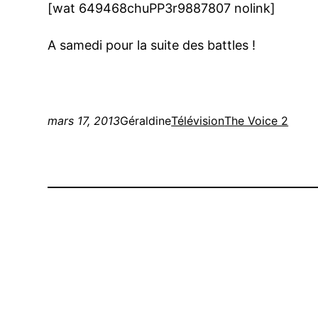
[wat 649468chuPP3r9887807 nolink]
A samedi pour la suite des battles !
mars 17, 2013
Géraldine
Télévision
The Voice 2