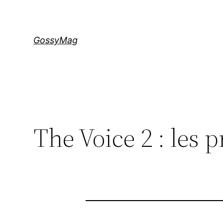
Aller
au
contenu
GossyMag
The Voice 2 : les p