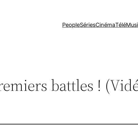
People
Séries
Cinéma
Télé
Mus
remiers battles ! (Vid