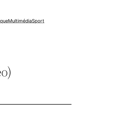
ique
Multimédia
Sport
éo)