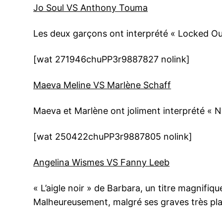
Jo Soul VS Anthony Touma
Les deux garçons ont interprété « Locked O
[wat 271946chuPP3r9887827 nolink]
Maeva Meline VS Marlène Schaff
Maeva et Marlène ont joliment interprété « 
[wat 250422chuPP3r9887805 nolink]
Angelina Wismes VS Fanny Leeb
« L’aigle noir » de Barbara, un titre magnif
Malheureusement, malgré ses graves très pla