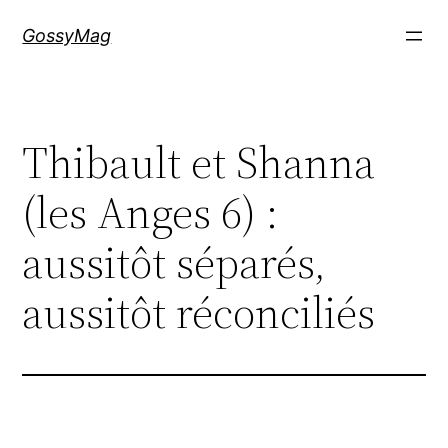
Aller
GossyMag
au
contenu
Thibault et Shanna
(les Anges 6) :
aussitôt séparés,
aussitôt réconciliés