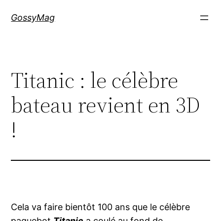
Aller
GossyMag
au
contenu
Titanic : le célèbre
bateau revient en 3D
!
Cela va faire bientôt 100 ans que le célèbre
paquebot
Titanic
a coulé au fond de