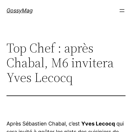
Aller
GossyMag
au
contenu
Top Chef : après
Chabal, M6 invitera
Yves Lecocq
Après Sébastien Chabal, c’est
Yves Lecocq
qui
sera invité à goûter les plats des cuisiniers de