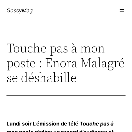
Aller
GossyMag
au
contenu
Touche pas à mon
poste : Enora Malagré
se déshabille
Lundi soir L’émission de télé
Touche pas à
mon poste
réalise un record d’audience et