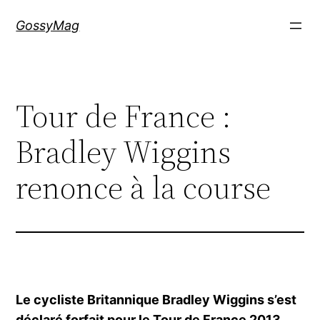
Aller
GossyMag
au
contenu
Tour de France :
Bradley Wiggins
renonce à la course
Le cycliste Britannique Bradley Wiggins s’est
déclaré forfait pour le Tour de France 2013