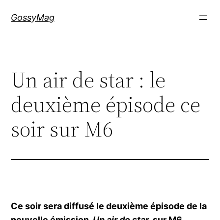
Aller
GossyMag
au
contenu
Un air de star : le
deuxième épisode ce
soir sur M6
Ce soir sera diffusé le deuxième épisode de la
nouvelle émission,
Un air de star
, sur M6.