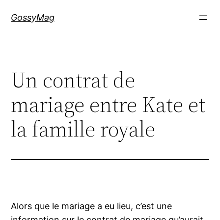
Aller
GossyMag
au
contenu
Un contrat de
mariage entre Kate et
la famille royale
Alors que le mariage a eu lieu, c’est une
information sur le contrat de mariage qu’aurait