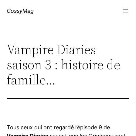
Aller
GossyMag
au
contenu
Vampire Diaries
saison 3 : histoire de
famille…
Tous ceux qui ont regardé l’épisode 9 de
Vampire Diaries
savent que
les Originaux
sont