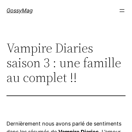
Aller
GossyMag
au
contenu
Vampire Diaries
saison 3 : une famille
au complet !!
Dernièrement nous avons parlé de sentiments
dans les résumés de
Vampire Diaries
. L’amour