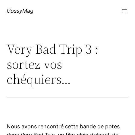
Aller
GossyMag
au
contenu
Very Bad Trip 3 :
sortez vos
chéquiers…
Nous avons rencontré cette bande de potes
dans
Very Bad Trip
, un film plein d’alcool, de