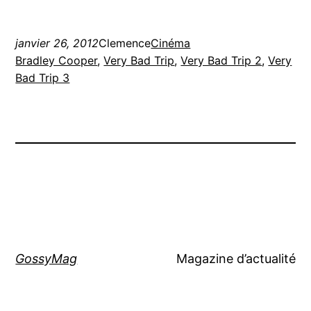
janvier 26, 2012
Clemence
Cinéma
Bradley Cooper
, 
Very Bad Trip
, 
Very Bad Trip 2
, 
Very
Bad Trip 3
GossyMag
Magazine d’actualité