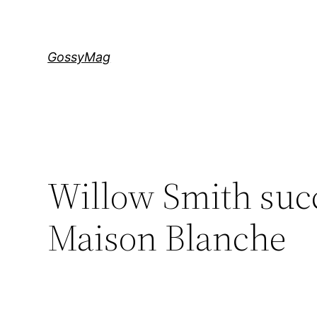
Aller
au
contenu
GossyMag
Willow Smith succ
Maison Blanche