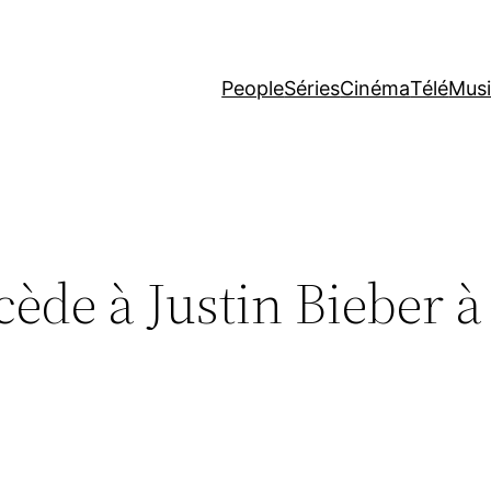
People
Séries
Cinéma
Télé
Mus
ède à Justin Bieber à 