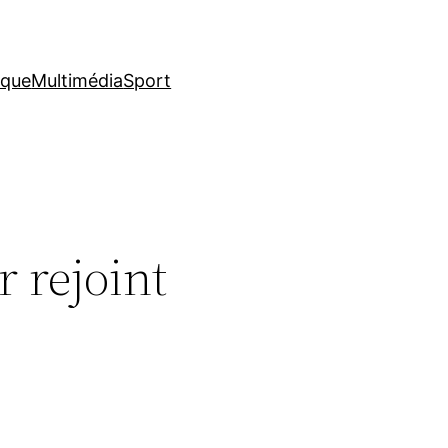
ique
Multimédia
Sport
r rejoint