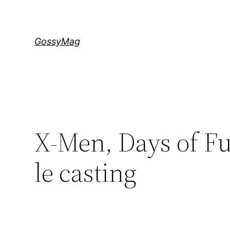
Aller
au
contenu
GossyMag
X-Men, Days of Fut
le casting