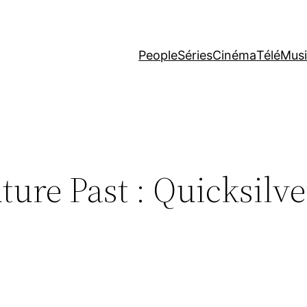
People
Séries
Cinéma
Télé
Mus
ure Past : Quicksilve