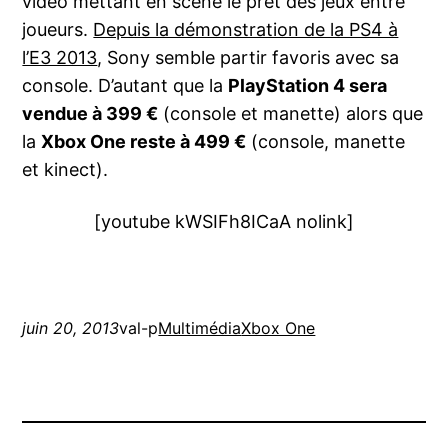
vidéo mettant en scène le prêt des jeux entre
joueurs.
Depuis la démonstration de la PS4 à
l’E3 2013
, Sony semble partir favoris avec sa
console. D’autant que la
PlayStation 4 sera
vendue à 399 €
(console et manette) alors que
la
Xbox One reste à 499 €
(console, manette
et kinect).
[youtube kWSIFh8ICaA nolink]
juin 20, 2013
val-p
Multimédia
Xbox One