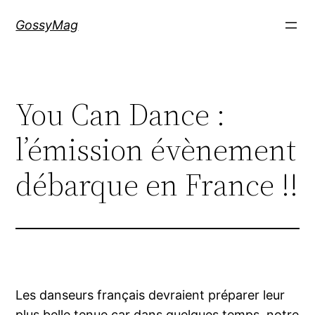
Aller
GossyMag
au
contenu
You Can Dance :
l’émission évènement
débarque en France !!
Les danseurs français devraient préparer leur
plus belle tenue car dans quelques temps, notre