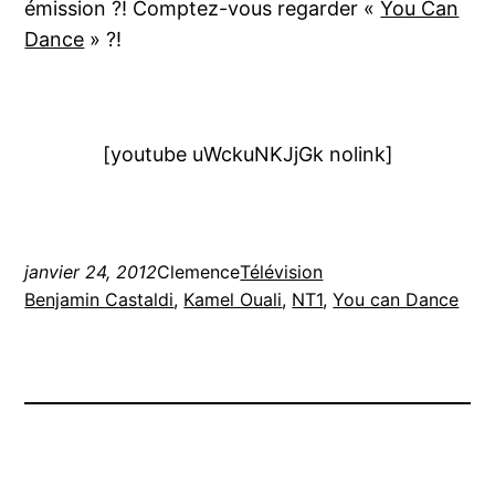
émission ?! Comptez-vous regarder «
You Can
Dance
» ?!
[youtube uWckuNKJjGk nolink]
janvier 24, 2012
Clemence
Télévision
Benjamin Castaldi
, 
Kamel Ouali
, 
NT1
, 
You can Dance