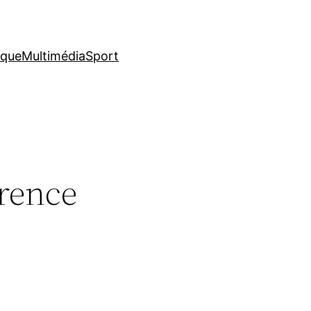
ique
Multimédia
Sport
arence