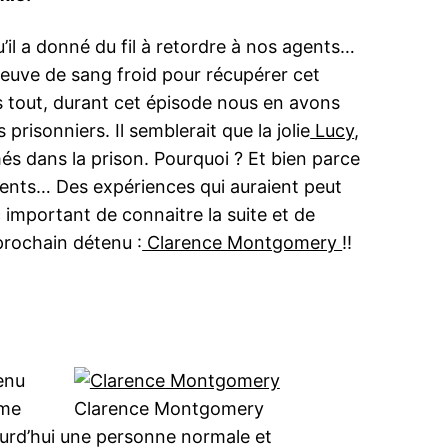
u’il a donné du fil à retordre à nos agents…
reuve de sang froid pour récupérer cet
as tout, durant cet épisode nous en avons
risonniers. Il semblerait que la jolie
Lucy
,
s dans la prison. Pourquoi ? Et bien parce
ients… Des expériences qui auraient peut
 important de connaitre la suite et de
prochain détenu :
Clarence Montgomery
!!
enu
ime
Clarence Montgomery
jourd’hui une personne normale et