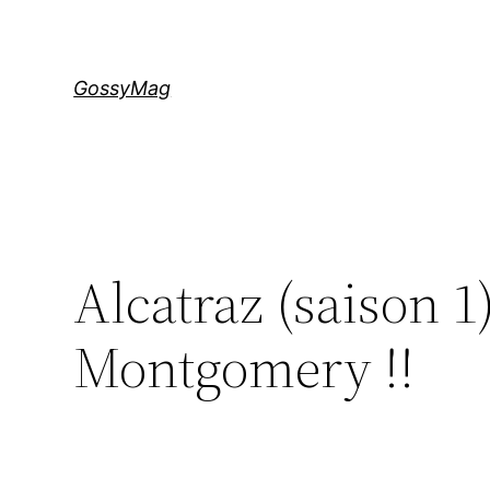
Aller
au
contenu
GossyMag
Alcatraz (saison 1)
Montgomery !!