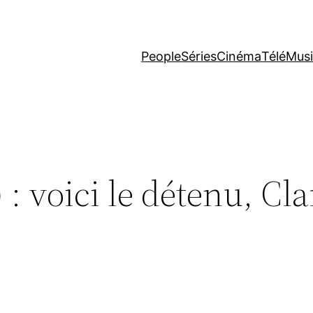
People
Séries
Cinéma
Télé
Mus
 : voici le détenu, Cl