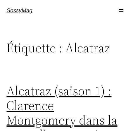
Aller
GossyMag
au
contenu
Étiquette :
Alcatraz
Alcatraz (saison 1) :
Clarence
Montgomery dans la