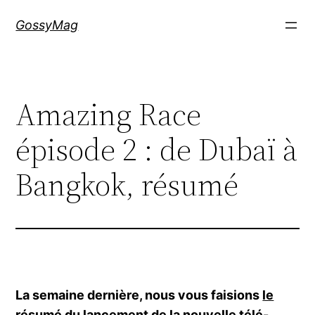
Aller
GossyMag
au
contenu
Amazing Race
épisode 2 : de Dubaï à
Bangkok, résumé
La semaine dernière, nous vous faisions
le
résumé du lancement de la nouvelle télé-