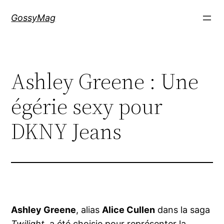
Aller
GossyMag
au
contenu
Ashley Greene : Une
égérie sexy pour
DKNY Jeans
Ashley Greene
, alias
Alice Cullen
dans la saga
Twilight
, a été choisie pour représenter la