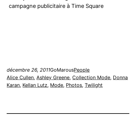
campagne publicitaire à Time Square
décembre 26, 2011
GoMarous
People
Alice Cullen
, 
Ashley Greene
, 
Collection Mode
, 
Donna
Karan
, 
Kellan Lutz
, 
Mode
, 
Photos
, 
Twilight