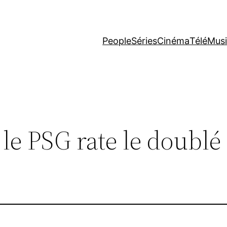
People
Séries
Cinéma
Télé
Mus
le PSG rate le doublé 