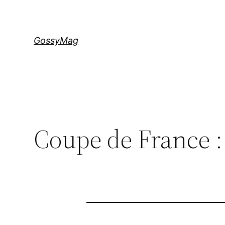
Aller
au
contenu
GossyMag
Coupe de France : 