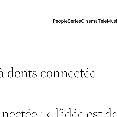
People
Séries
Cinéma
Télé
Mus
à dents connectée
ectée : « l’idée est d