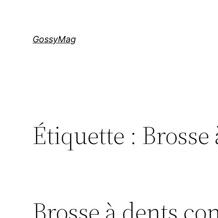
Aller
au
contenu
GossyMag
Étiquette :
Brosse 
Brosse à dents conn