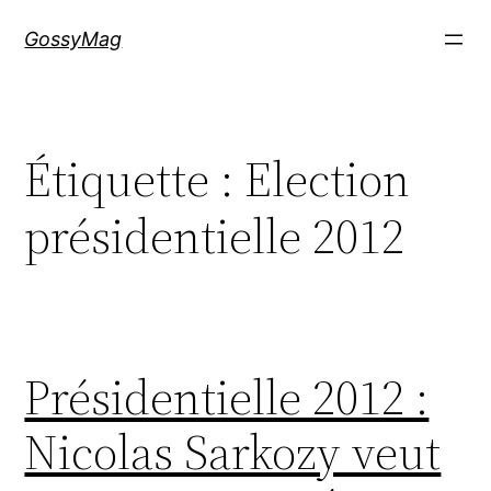
Aller
GossyMag
au
contenu
Étiquette :
Election
présidentielle 2012
Présidentielle 2012 :
Nicolas Sarkozy veut