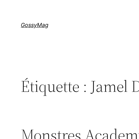
Aller
au
contenu
GossyMag
Étiquette :
Jamel 
Monstres Academy