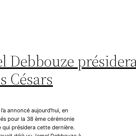
el Debbouze présidera
s Césars
l’a annoncé aujourd’hui, en
és pour la 38 ème cérémonie
 qui présidera cette dernière.
avait déjà vu Jamel Debbouze à