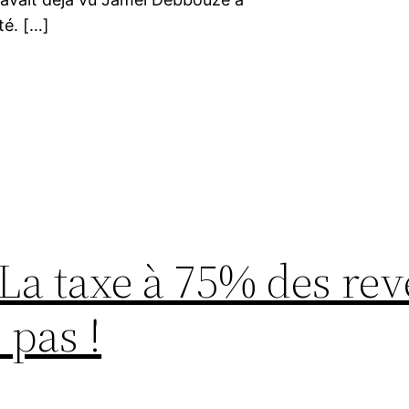
té. […]
La taxe à 75% des re
 pas !