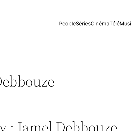
People
Séries
Cinéma
Télé
Mus
Debbouze
 : Jamel Debbouze,