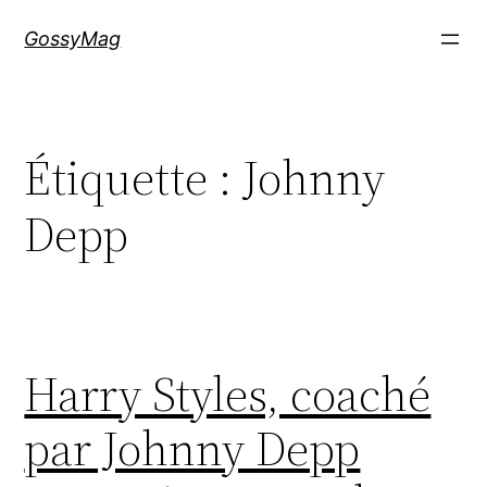
Aller
GossyMag
au
contenu
Étiquette :
Johnny
Depp
Harry Styles, coaché
par Johnny Depp