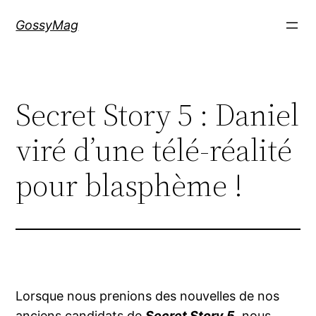
Aller
GossyMag
au
contenu
Secret Story 5 : Daniel
viré d’une télé-réalité
pour blasphème !
Lorsque nous prenions des nouvelles de nos
anciens candidats de
Secret Story 5
, nous