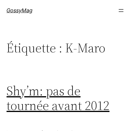
Aller
GossyMag
au
contenu
Étiquette :
K-Maro
Shy’m: pas de
tournée avant 2012