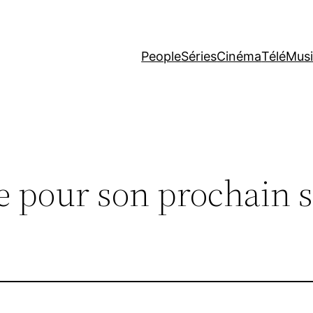
People
Séries
Cinéma
Télé
Mus
 pour son prochain si