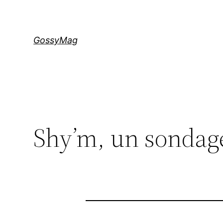
Aller
au
contenu
GossyMag
Shy’m, un sondage