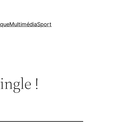
ique
Multimédia
Sport
ngle !