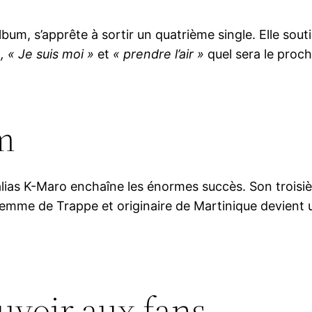
bum, s’apprête à sortir un quatrième single. Elle souti
», « Je suis moi »
et
« prendre l’air »
quel sera le proch
m
 alias K-Maro enchaîne les énormes succès. Son trois
 femme de Trappe et originaire de Martinique devient
uvoir aux fans