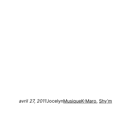
avril 27, 2011
Jocelyn
Musique
K-Maro
, 
Shy’m