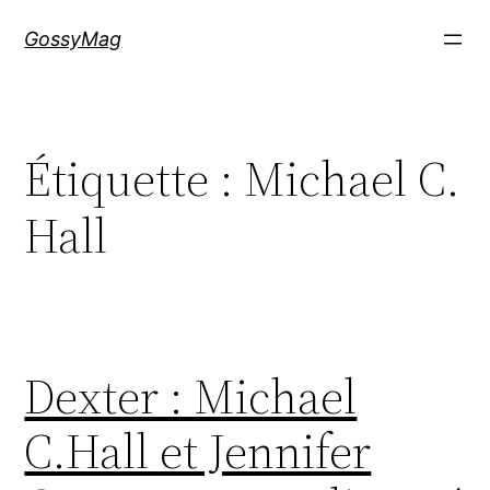
Aller
GossyMag
au
contenu
Étiquette :
Michael C.
Hall
Dexter : Michael
C.Hall et Jennifer