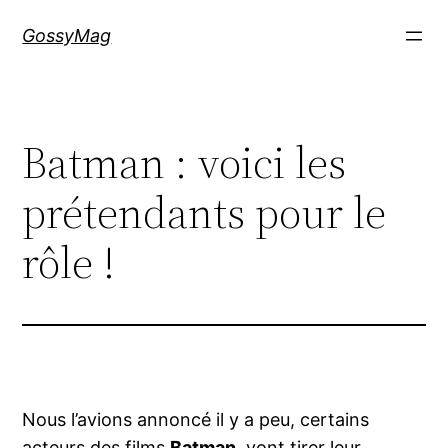
Aller
GossyMag
au
contenu
Batman : voici les
prétendants pour le
rôle !
Nous l’avions annoncé il y a peu, certains
acteurs des films
Batman
, vont tirer leur