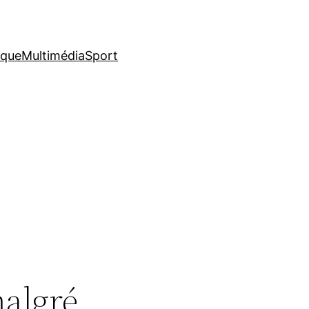
ique
Multimédia
Sport
malgré