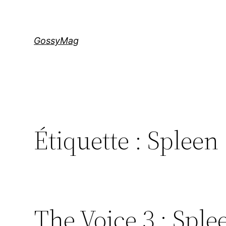
Aller
au
contenu
GossyMag
Étiquette :
Spleen
The Voice 3 : Sple