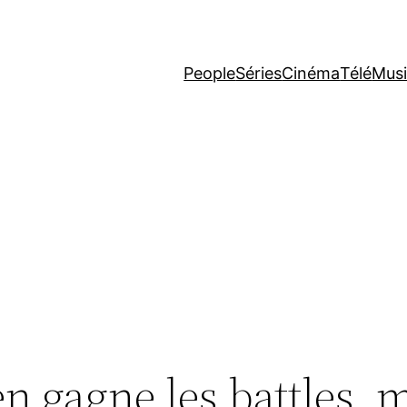
People
Séries
Cinéma
Télé
Mus
en gagne les battles, 