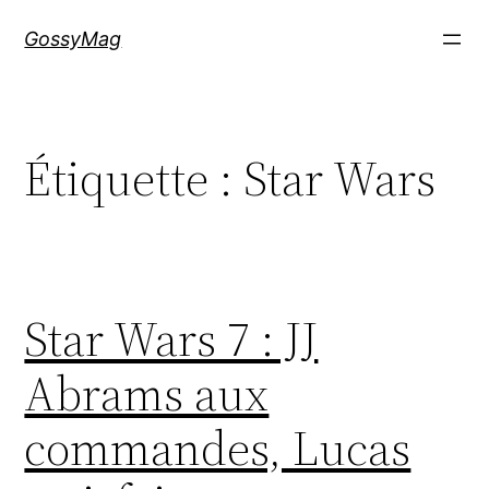
Aller
GossyMag
au
contenu
Étiquette :
Star Wars
Star Wars 7 : JJ
Abrams aux
commandes, Lucas