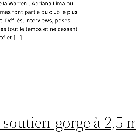
lla Warren , Adriana Lima ou
es font partie du club le plus
t. Défilés, interviews, poses
es tout le temps et ne cessent
té et […]
soutien-gorge à 2,5 m