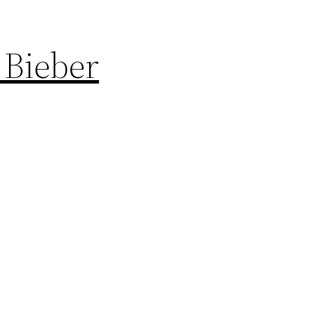
n Bieber