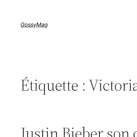
Aller
au
contenu
GossyMag
Étiquette :
Victoria
Justin Bieber son