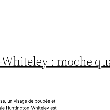
-Whiteley : moche qu
sse, un visage de poupée et
sie Huntington-Whiteley est