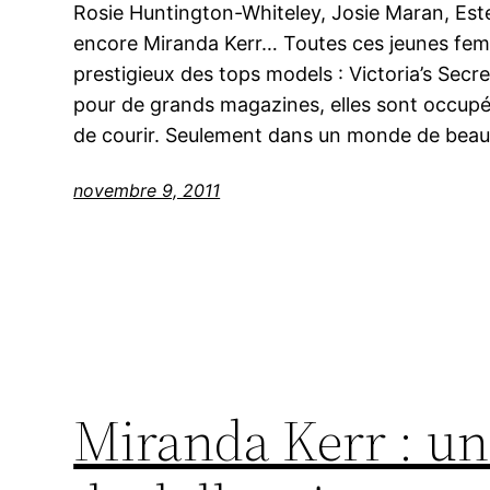
Rosie Huntington-Whiteley, Josie Maran, Este
encore Miranda Kerr… Toutes ces jeunes femm
prestigieux des tops models : Victoria’s Secre
pour de grands magazines, elles sont occupé
de courir. Seulement dans un monde de beau
novembre 9, 2011
Miranda Kerr : un 