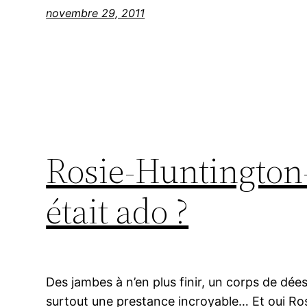
novembre 29, 2011
Rosie-Huntington
était ado ?
Des jambes à n’en plus finir, un corps de dée
surtout une prestance incroyable… Et oui Ro