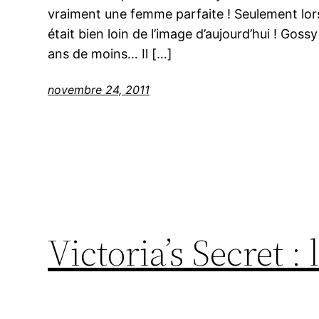
vraiment une femme parfaite ! Seulement lorsqu
était bien loin de l’image d’aujourd’hui ! Goss
ans de moins… Il […]
novembre 24, 2011
Victoria’s Secret :