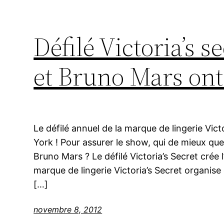
Défilé Victoria’s s
et Bruno Mars ont
Le défilé annuel de la marque de lingerie Victo
York ! Pour assurer le show, qui de mieux que
Bruno Mars ? Le défilé Victoria’s Secret cré
marque de lingerie Victoria’s Secret organise
[…]
novembre 8, 2012