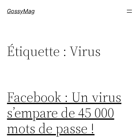
Aller
GossyMag
au
contenu
Étiquette :
Virus
Facebook : Un virus
s’empare de 45 000
mots de passe !