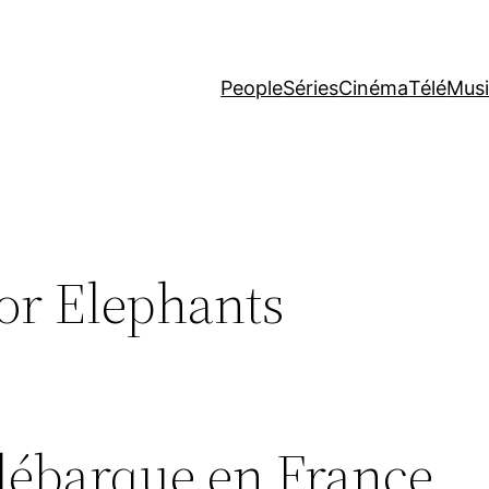
People
Séries
Cinéma
Télé
Mus
or Elephants
débarque en France