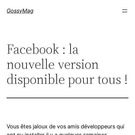
Aller
GossyMag
au
contenu
Facebook : la
nouvelle version
disponible pour tous !
Vous êtes jaloux de vos amis développeurs qui
ont pu installer il y a quelques semaines