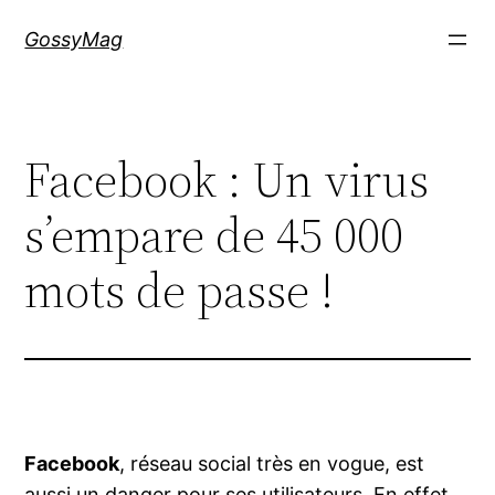
Aller
GossyMag
au
contenu
Facebook : Un virus
s’empare de 45 000
mots de passe !
Facebook
, réseau social très en vogue, est
aussi un danger pour ses utilisateurs. En effet,