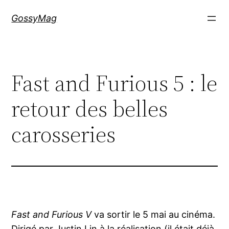
Aller
GossyMag
au
contenu
Fast and Furious 5 : le
retour des belles
carosseries
Fast and Furious V
va sortir le 5 mai au cinéma.
Dirigé par Justin Lin à la réalisation (il était déjà