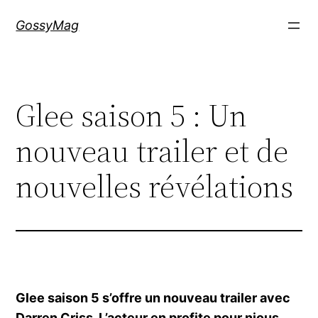
Aller
GossyMag
au
contenu
Glee saison 5 : Un
nouveau trailer et de
nouvelles révélations
Glee saison 5 s’offre un nouveau trailer avec
Darren Criss. L’acteur en profite pour njous