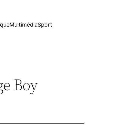
ique
Multimédia
Sport
ge Boy