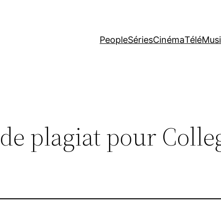
People
Séries
Cinéma
Télé
Mus
de plagiat pour Colle