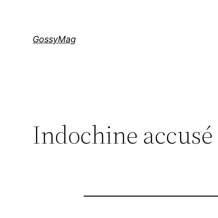
Aller
au
contenu
GossyMag
Indochine accusé 