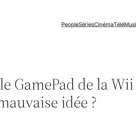
People
Séries
Cinéma
Télé
Mus
 le GamePad de la Wii
mauvaise idée ?