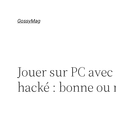
Aller
au
contenu
GossyMag
Jouer sur PC avec
hacké : bonne ou 