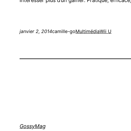
intéresser plus d’un gamer. Pratique, efficace,
janvier 2, 2014
camille-go
Multimédia
Wii U
GossyMag