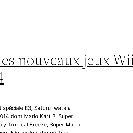
 les nouveaux jeux Wi
4
t spéciale E3, Satoru Iwata a
 2014 dont Mario Kart 8, Super
ry Tropical Freeze, Super Mario
géant Nintendo a donné, hier