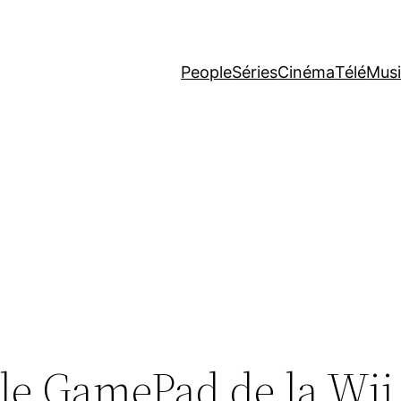
People
Séries
Cinéma
Télé
Mus
 le GamePad de la Wii