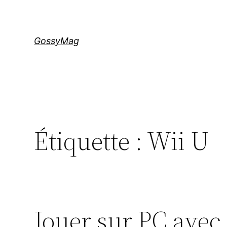
Aller
au
contenu
GossyMag
Étiquette :
Wii U
Jouer sur PC avec