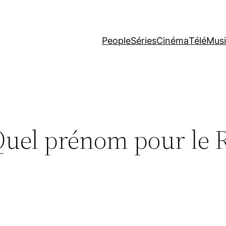
People
Séries
Cinéma
Télé
Mus
Quel prénom pour le 