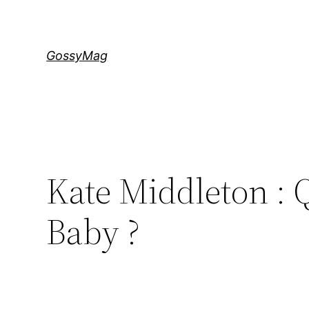
Aller
au
contenu
GossyMag
Kate Middleton : 
Baby ?