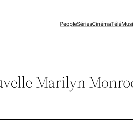
People
Séries
Cinéma
Télé
Mus
ouvelle Marilyn Monroe