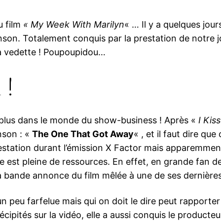
u film
« My Week With Marilyn
« … Il y a quelques jou
on. Totalement conquis par la prestation de notre jol
la vedette ! Poupoupidou…
 !
plus dans le monde du show-business ! Après «
I Kis
nson : «
The One That Got Away
« , et il faut dire qu
estation durant l’émission X Factor mais apparemment ç
lle est pleine de ressources. En effet, en grande fan d
la bande annonce du film mêlée à une de ses dernièr
n peu farfelue mais qui on doit le dire peut rapporter
écipités sur la vidéo, elle a aussi conquis le product