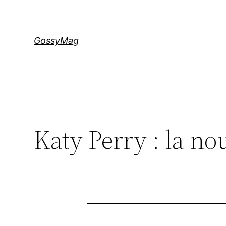
Aller
au
contenu
GossyMag
Katy Perry : la n