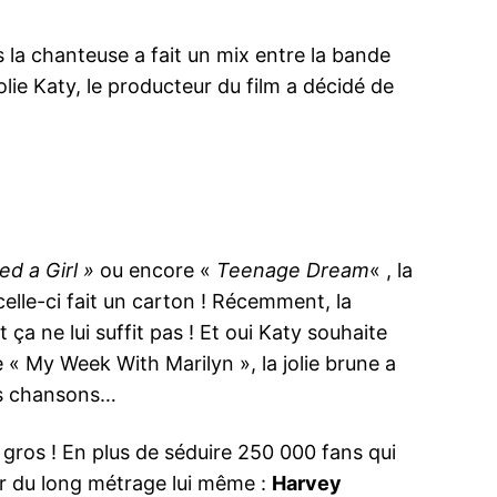
rs la chanteuse a fait un mix entre la bande
ie Katy, le producteur du film a décidé de
sed a Girl »
ou encore «
Teenage Dream
« , la
e celle-ci fait un carton ! Récemment, la
a ne lui suffit pas ! Et oui Katy souhaite
e « My Week With Marilyn », la jolie brune a
es chansons…
 gros ! En plus de séduire 250 000 fans qui
eur du long métrage lui même :
Harvey