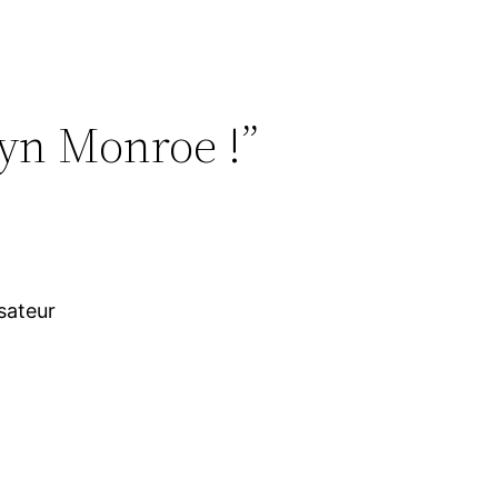
lyn Monroe !”
isateur