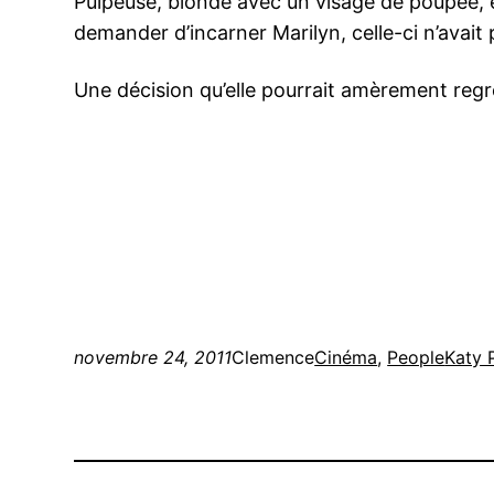
Pulpeuse, blonde avec un visage de poupée, e
demander d’incarner Marilyn, celle-ci n’avait pa
Une décision qu’elle pourrait amèrement reg
novembre 24, 2011
Clemence
Cinéma
, 
People
Katy 