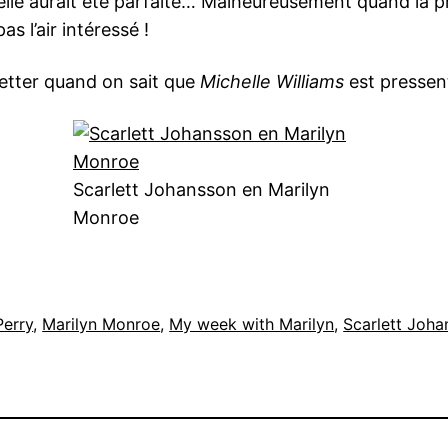
lle aurait été parfaite… Malheureusement quand la pr
s l’air intéressé !
retter quand on sait que
Michelle Williams
est pressen
Scarlett Johansson en Marilyn
Monroe
Perry
, 
Marilyn Monroe
, 
My week with Marilyn
, 
Scarlett Joha