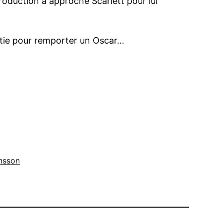
oduction a approché Scarlett pour lui
tie pour remporter un Oscar…
nsson