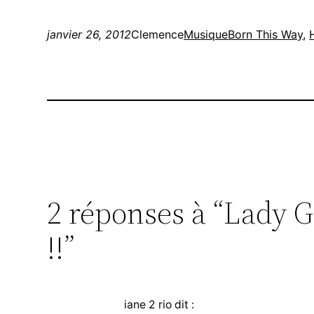
janvier 26, 2012
Clemence
Musique
Born This Way
, 
2 réponses à “Lady G
!!”
iane 2 rio
dit :