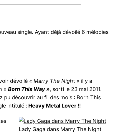
nouveau single. Ayant déjà dévoilé 6 mélodies
avoir dévoilé
« Marry The Nigh
t » il y a
um «
Born This Way »
,
sorti le 23 mai 2011.
z pu découvrir au fil des mois : Born This
 intitulé :
Heavy Metal Lover
!!
ses
Lady Gaga dans Marry The Night