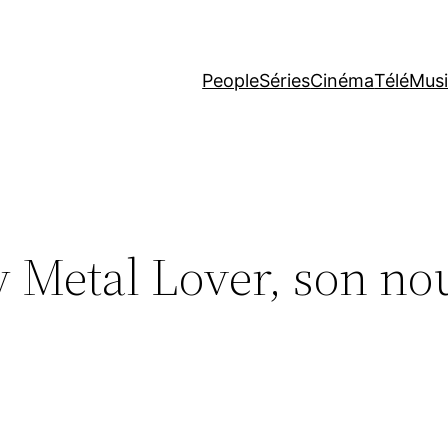
People
Séries
Cinéma
Télé
Mus
y Metal Lover, son n