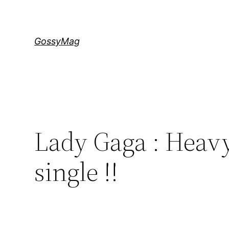
Aller
au
contenu
GossyMag
Lady Gaga : Heav
single !!