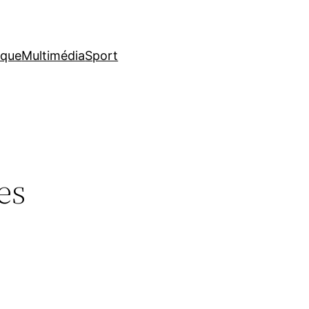
ique
Multimédia
Sport
es