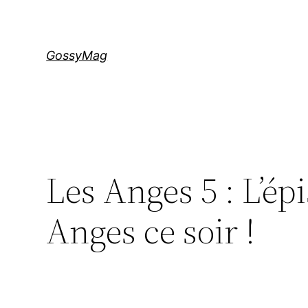
Aller
au
contenu
GossyMag
Les Anges 5 : L’épi
Anges ce soir !