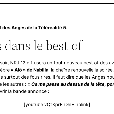
 des Anges de la Téléréalité 5.
s dans le best-of
e soir, NRJ 12 diffusera un tout nouveau best of des 
lèbre
« Alô » de Nabilla
, la chaîne renouvelle la soiré
s surtout des fous rires. Il faut dire que les Anges no
 les autres : «
Ca me passe au dessus de la tête, p
uvrir la bande annonce :
[youtube vQtXprEhGnE nolink]