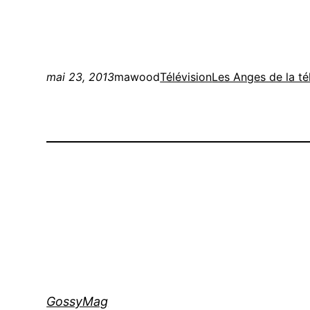
mai 23, 2013
mawood
Télévision
Les Anges de la tél
GossyMag