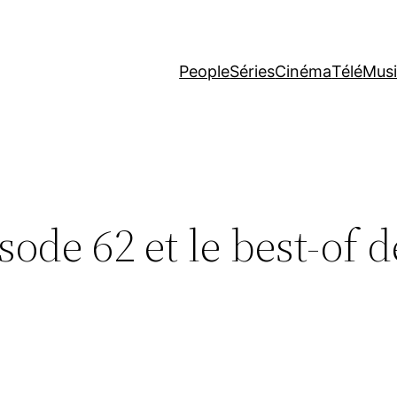
People
Séries
Cinéma
Télé
Mus
sode 62 et le best-of d