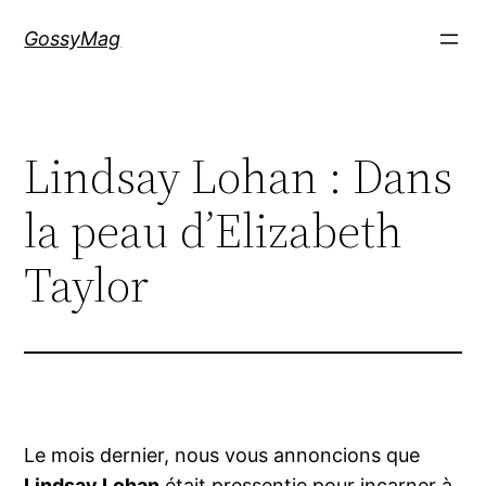
Aller
GossyMag
au
contenu
Lindsay Lohan : Dans
la peau d’Elizabeth
Taylor
Le mois dernier, nous vous annoncions que
Lindsay Lohan
était pressentie pour incarner à