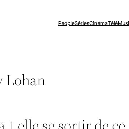
People
Séries
Cinéma
Télé
Mus
y Lohan
t-elle se sortir de ce