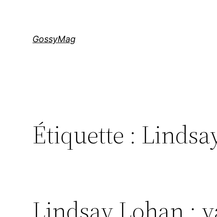
Aller
au
contenu
GossyMag
Étiquette :
Lindsa
Lindsay Lohan : va-