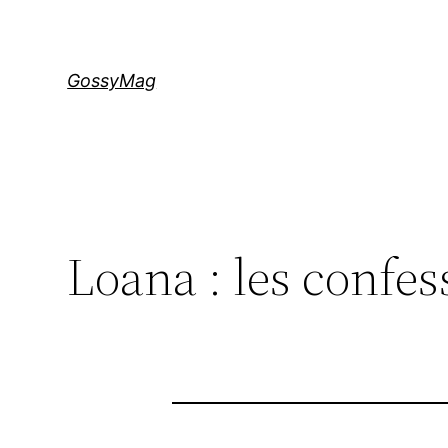
Aller
au
contenu
GossyMag
Loana : les confes