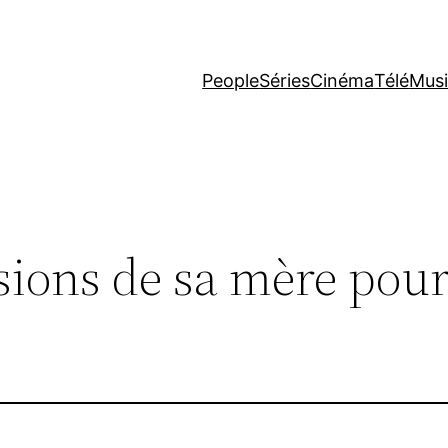
People
Séries
Cinéma
Télé
Mus
sions de sa mère pour