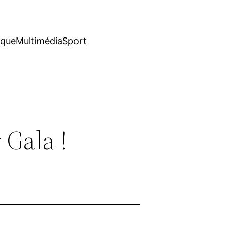
ique
Multimédia
Sport
 Gala !