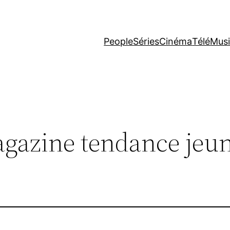
People
Séries
Cinéma
Télé
Mus
gazine tendance jeu