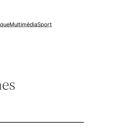
ique
Multimédia
Sport
nes