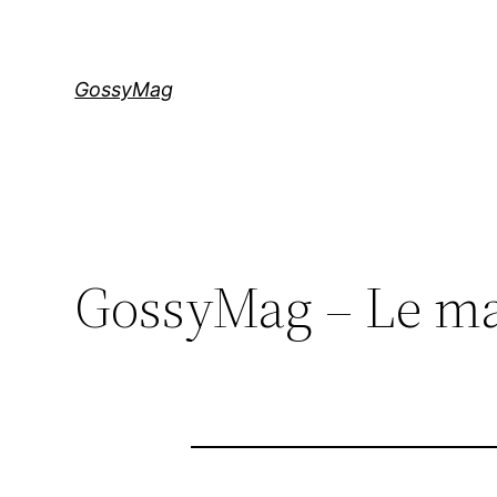
Aller
au
contenu
GossyMag
GossyMag – Le ma