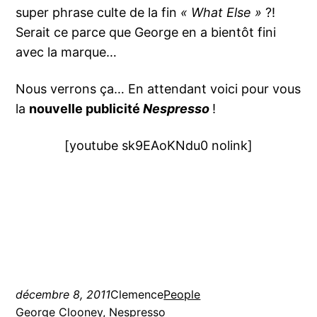
super phrase culte de la fin
« What Else »
?!
Serait ce parce que George en a bientôt fini
avec la marque…
Nous verrons ça… En attendant voici pour vous
la
nouvelle publicité
Nespresso
!
[youtube sk9EAoKNdu0 nolink]
décembre 8, 2011
Clemence
People
George Clooney
, 
Nespresso